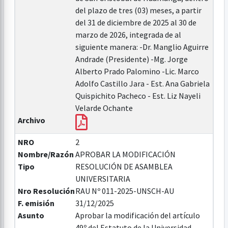
del plazo de tres (03) meses, a partir
del 31 de diciembre de 2025 al 30 de
marzo de 2026, integrada de al
siguiente manera: -Dr. Manglio Aguirre
Andrade (Presidente) -Mg. Jorge
Alberto Prado Palomino -Lic. Marco
Adolfo Castillo Jara - Est. Ana Gabriela
Quispichito Pacheco - Est. Liz Nayeli
Velarde Ochante
Archivo
NRO
2
Nombre/Razón
APROBAR LA MODIFICACIÓN
Tipo
RESOLUCIÓN DE ASAMBLEA
UNIVERSITARIA
Nro Resolución
RAU Nº 011-2025-UNSCH-AU
F. emisión
31/12/2025
Asunto
Aprobar la modificación del artículo
49º del Estatuto de la Universidad